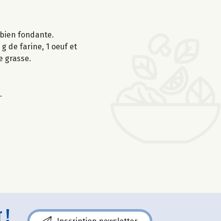
t bien fondante.
g de farine, 1 oeuf et
e grasse.
.
 !