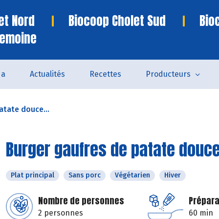
et Nord
Biocoop Cholet Sud
Bio
remoine
da
Actualités
Recettes
Producteurs
atate douce...
Burger gaufres de patate douc
Plat principal
Sans porc
Végétarien
Hiver
Nombre de personnes
Prépara
2 personnes
60 min