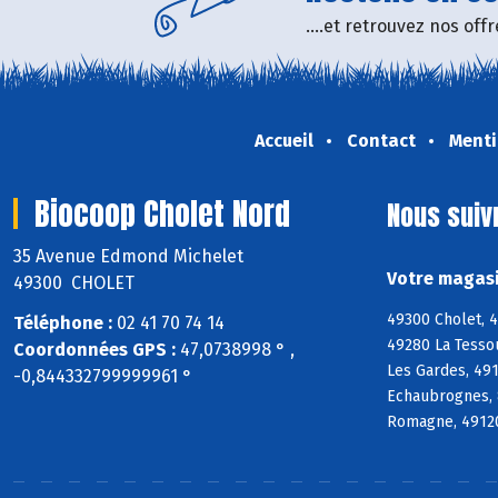
....et retrouvez nos of
Accueil
Contact
Menti
Biocoop Cholet Nord
Nous suiv
35 Avenue Edmond Michelet
Votre magasi
49300 CHOLET
49300 Cholet, 
Téléphone :
02 41 70 74 14
49280 La Tesso
Coordonnées GPS :
47,0738998 ° ,
Les Gardes, 49
-0,844332799999961 °
Echaubrognes, 
Romagne, 49120 