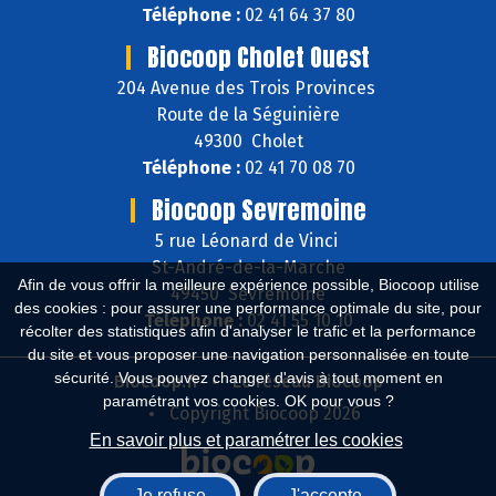
Téléphone :
02 41 64 37 80
Biocoop Cholet Ouest
204 Avenue des Trois Provinces
Route de la Séguinière
49300 Cholet
Téléphone :
02 41 70 08 70
Biocoop Sevremoine
5 rue Léonard de Vinci
St-André-de-la-Marche
Afin de vous offrir la meilleure expérience possible, Biocoop utilise
49450 Sèvremoine
des cookies : pour assurer une performance optimale du site, pour
Téléphone :
02 41 55 10 10
récolter des statistiques afin d'analyser le trafic et la performance
du site et vous proposer une navigation personnalisée en toute
sécurité. Vous pouvez changer d'avis à tout moment en
Biocoop.fr
Le réseau Biocoop
paramétrant vos cookies. OK pour vous ?
Copyright Biocoop 2026
En savoir plus et paramétrer les cookies
Je refuse
J'accepte