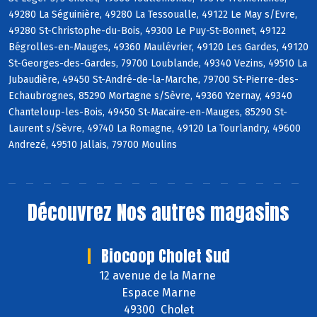
49280 La Séguinière, 49280 La Tessoualle, 49122 Le May s/Evre,
49280 St-Christophe-du-Bois, 49300 Le Puy-St-Bonnet, 49122
Bégrolles-en-Mauges, 49360 Maulévrier, 49120 Les Gardes, 49120
St-Georges-des-Gardes, 79700 Loublande, 49340 Vezins, 49510 La
Jubaudière, 49450 St-André-de-la-Marche, 79700 St-Pierre-des-
Echaubrognes, 85290 Mortagne s/Sèvre, 49360 Yzernay, 49340
Chanteloup-les-Bois, 49450 St-Macaire-en-Mauges, 85290 St-
Laurent s/Sèvre, 49740 La Romagne, 49120 La Tourlandry, 49600
Andrezé, 49510 Jallais, 79700 Moulins
Découvrez
Nos autres magasins
Biocoop Cholet Sud
12 avenue de la Marne
Espace Marne
49300 Cholet