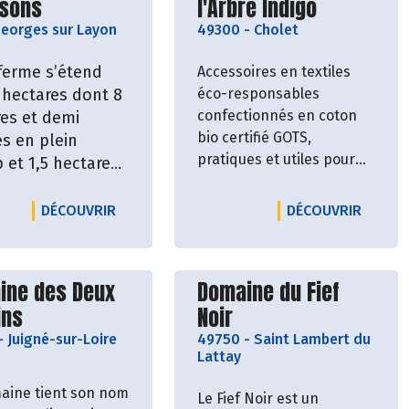
ssons
l'Arbre Indigo
e, tisanes bio
uées en France
Georges sur Layon
49300
-
Cholet
ferme s’étend
Accessoires en textiles
 hectares dont 8
éco-responsables
confectionnés en coton
es et demi
bio certifié GOTS,
és en plein
pratiques et utiles pour
et 1,5 hectare
faciliter notre transition
erres où sont
vers un mode de vie plus
its une
 - BIÈRES LA PIAUTRE
SSERIE LA TÊTE HAUTE
LE PRODUCTEUR CHAMP DES HÉRISSONS
LE PRO
DÉCOUVRIR
DÉCOUVRIR
sain et plus respectueux
ntaine de
de l'homme et de la
tés de légumes
...
nature.
vrir le producteur
Découvrir le producteu
ine des Deux
Domaine du Fief
ins
Noir
-
Juigné-sur-Loire
49750
-
Saint Lambert du
Lattay
aine tient son nom
Le Fief Noir est un