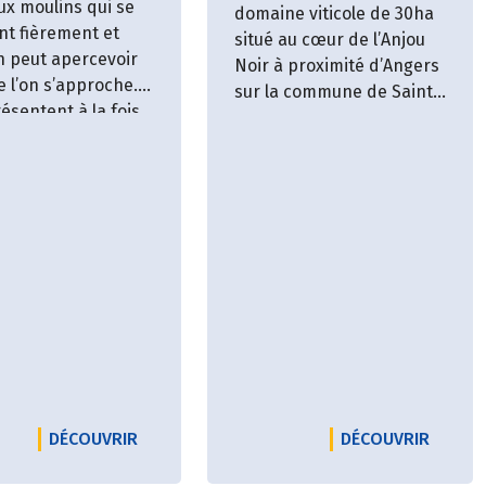
ux moulins qui se
domaine viticole de 30ha
nt fièrement et
situé au cœur de l’Anjou
n peut apercevoir
Noir à proximité d’Angers
 l’on s’approche.
sur la commune de Saint-
résentent à la fois
Lambert du Lattay.
ire de l’Anjou
et
ent
la force de
terroir
avec sa
nte :
l’ardoise
.
MAINE DES CLOSTIERS
LE PRODUCTEUR DOMAINE DES DEUX MOULI
LE PRO
DÉCOUVRIR
DÉCOUVRIR