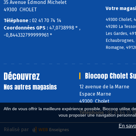
35 Avenue Edmond Michelet
Votre magasi
49300 CHOLET
49300 Cholet, 
Téléphone :
02 41 70 74 14
49280 La Tesso
Coordonnées GPS :
47,0738998 ° ,
Les Gardes, 49
-0,844332799999961 °
Echaubrognes, 
Romagne, 49120 
Découvrez
Biocoop Cholet S
Nos autres magasins
12 avenue de la Marne
Espace Marne
49300 Cholet
Afin de vous offrir la meilleure expérience possible, Biocoop utilise d
Téléphone :
02 41 64 37 8
vous proposer une navigation personnal
En savoi
Réalisé par