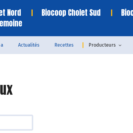
et Nord
Biocoop Cholet Sud
Bio
remoine
da
Actualités
Recettes
Producteurs
ux