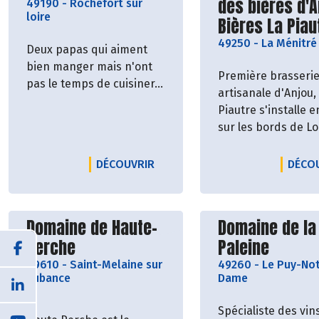
des bières d'A
49190
-
Rochefort sur
loire
Bières La Piau
49250
-
La Ménitré
Deux papas qui aiment
bien manger mais n'ont
Première brasseri
pas le temps de cuisiner...
artisanale d'Anjou,
Piautre s'installe 
sur les bords de Loi
LE PRODUCTEUR BOCAUX À PAP
DÉCOUVRIR
DÉCO
Découvrir le producteur
Découvrir le p
Domaine de Haute-
Domaine de la
Perche
Paleine
49610
-
Saint-Melaine sur
49260
-
Le Puy-Not
Aubance
Dame
Spécialiste des vin