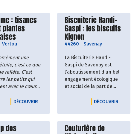
vrir le producteur
Découvrir le producteu
me : tisanes
Biscuiterie Handi-
t plantes
Gaspi : les biscuits
çaises
Kignon
-
Vertou
44260
-
Savenay
forcément une
La Biscuiterie Handi-
toile, c’est ce que
Gaspi de Savenay est
 reflète. C’est
l'aboutissement d'un bel
re les petits qui
engagement écologique
lent avec le cœur
et social de la part de
t gagner. Ce serait
trois filles militantes et
lle manière de
gourmandes.
RTRAND GALBRUN, VIGNERON
LE PRODUCTEUR BIOHÊME : TISANES BIO ET 
LE PRO
DÉCOUVRIR
DÉCOUVRIR
 l’histoire."
nt les mots
Sans aucun doute, les
nts de Laure Fidel,
biscuits les plus engagés
vrir le producteur
Découvrir le producteu
p des
Couturière de
rice de la marque
du marché !