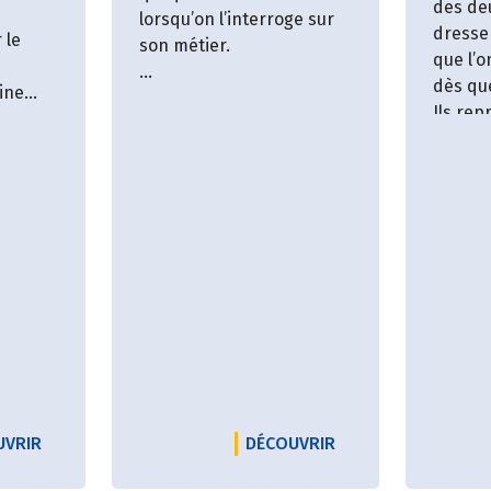
des de
lorsqu’on l’interroge sur
dresse
 le
son métier.
que l’o
dès que
ine
Dès notre arrivée au
Ils rep
tares
cœur de ses vignes, il
l’histo
oire et
nous entraîne dans leur
illustr
histoire passionnante.
notre 
Elles ont conquis le cœur
domina
de toute sa famille : chez
les Hauret, on est
viticulteur de père en fils,
depuis… fort longtemps.
NB : Le domaine Hauret-
Baleine a été repris en
2018 par Boris et
Stéphane et se nomme
AUTE-PERCHE
LE PRODUCTEUR DOMAINE DE LA PALEINE
LE PRODUCTEUR DO
UVRIR
DÉCOUVRIR
désormais le Domaine des