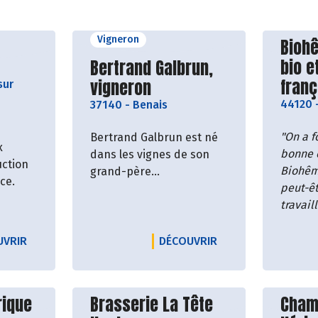
Vigneron
roducteur
Décou
Biohê
Découvrir le producteur
bio e
Bertrand Galbrun,
fran
vigneron
sur
44120
37140
-
Benais
"On a 
Bertrand Galbrun est né
x
bonne é
dans les vignes de son
uction
Biohême
grand-père...
ce.
peut-êt
travail
qui von
une be
LE PRODUCTEUR AUBANCE ESSENTIELLE
LE PRODUCTEUR BE
UVRIR
DÉCOUVRIR
réécrire
Tels so
inspira
roducteur
Découvrir le producteur
Décou
rique
Brasserie La Tête
Cham
fondat