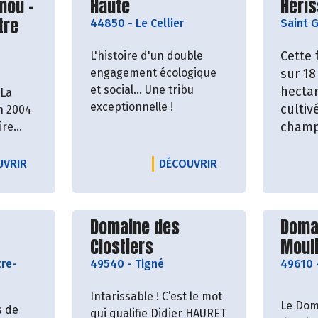
nou -
Haute
Héri
Biohêm
tre
44850
-
Le Cellier
fabriq
Saint 
Cette 
L'histoire d'un double
engagement écologique
sur 18
e
et social... Une tribu
hectar
 La
exceptionnelle !
cultiv
en 2004
champ 
re...
sous s
produ
A
LE PRODUCTEUR BRASSERIE FABRIQUE DES BIÈRES D'ANOU
LE PRODUCTEUR BRA
UVRIR
DÉCOUVRIR
quara
varié
roducteur
Découvrir le producteur
Décou
Domaine des
Doma
Clostiers
Moul
re-
49540
-
Tigné
49610
Intarissable ! C’est le mot
Le Dom
s de
qui qualifie Didier HAURET