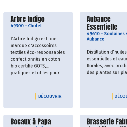
Découvrir le producteur
Découvrir le p
Arbre Indigo
Aubance
Essentielle
49300
-
Cholet
49610
-
Soulaines 
L'Arbre Indigo est une
Aubance
marque d'accessoires
Distillation d'huiles
textiles éco-responsables
essentielles et eau
confectionnés en coton
florales, avec prod
bio certifié GOTS,
des plantes sur pla
pratiques et utiles pour
faciliter notre transition
vers un mode de vie plus
sain et plus respectueux
LE PRODUCTEUR ARBRE INDIGO
DÉCOUVRIR
DÉCO
de l'homme et de la
nature.
Découvrir le producteur
Découvrir le p
Bocaux à Papa
Brasserie Fab