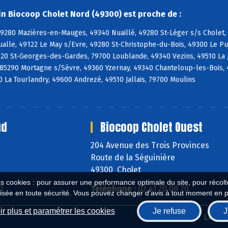
n Biocoop Cholet Nord (49300) est proche de :
49280 Mazières-en-Mauges, 49340 Nuaillé, 49280 St-Léger s/s Cholet,
ualle, 49122 Le May s/Evre, 49280 St-Christophe-du-Bois, 49300 Le P
120 St-Georges-des-Gardes, 79700 Loublande, 49340 Vezins, 49510 La 
85290 Mortagne s/Sèvre, 49360 Yzernay, 49340 Chanteloup-les-Bois, 
La Tourlandry, 49600 Andrezé, 49510 Jallais, 79700 Moulins
ud
Biocoop Cholet Ouest
204 Avenue des Trois Provinces
Route de la Séguinière
49300 Cholet
es cookies : pour assurer une performance optimale du site, pour récolter
0
Téléphone :
02 41 70 08 70
isée en toute sécurité. Vous pouvez changer d'avis à tout moment en 
r plus et paramétrer les cookies
Je refuse
J
Biocoop.fr
Le ré