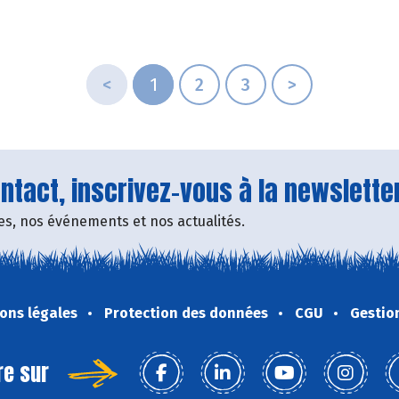
Clostiers
<
1
2
3
>
tact, inscrivez-vous à la newsletter
fres, nos événements et nos actualités.
ons légales
Protection des données
CGU
Gestio
re sur