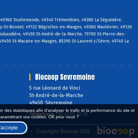
 49360 Toutlemonde, 49340 Trémentines, 49280 La Séguinière,
uy-St-Bonnet, 49122 Bégrolles-en-Mauges, 49360 Maulévrier, 49120
Jubaudière, 49450 St-André-de-la-Marche, 79700 St-Pierre-des-
49450 St-Macaire-en-Mauges, 85290 St-Laurent s/Sèvre, 49740 La
Biocoop Sevremoine
5 rue Léonard de Vinci
St-André-de-la-Marche
49450 Sèvremoine
 des statistiques afin d'analyser le trafic et la performance du site et
Téléphone :
02 41 55 10 10
paramétrant vos cookies. OK pour vous ?
'accepte
seau Biocoop
Copyright Biocoop 2026