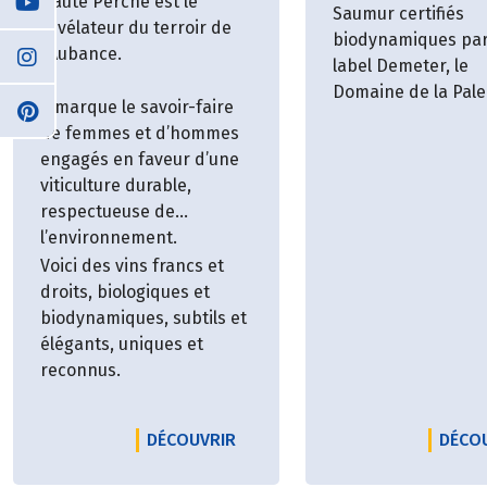
Haute Perche est le
Saumur certifiés
révélateur du terroir de
biodynamiques par
l’Aubance.
label Demeter, le
Domaine de la Pale
Il marque le savoir-faire
s'étend sur 35 hec
de femmes et d’hommes
entre le Maine et L
engagés en faveur d’une
les Deux Sèvres.
viticulture durable,
respectueuse de
l’environnement.
Voici des vins francs et
droits, biologiques et
biodynamiques, subtils et
élégants, uniques et
reconnus.
LE PRODUCTEUR DOMAINE DE H
DÉCOUVRIR
DÉCO