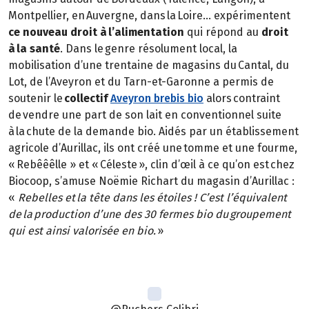
Montpellier, en Auvergne, dans la Loire… expérimentent
ce nouveau droit à l’alimentation
qui répond au
droit
à la santé
. Dans le genre résolument local, la
mobilisation d’une trentaine de magasins du Cantal, du
Lot, de l’Aveyron et du Tarn-et-Garonne a permis de
soutenir le
collectif
Aveyron brebis bio
alors contraint
de vendre une part de son lait en conventionnel suite
à la chute de la demande bio. Aidés par un établissement
agricole d’Aurillac, ils ont créé une tomme et une fourme,
« Rebêêêlle » et « Céleste », clin d’œil à ce qu’on est chez
Biocoop, s’amuse Noëmie Richart du magasin d’Aurillac :
«
Rebelles et la tête dans les étoiles ! C’est l’équivalent
de la production d’une des 30 fermes bio du groupement
qui est ainsi valorisée en bio.
»