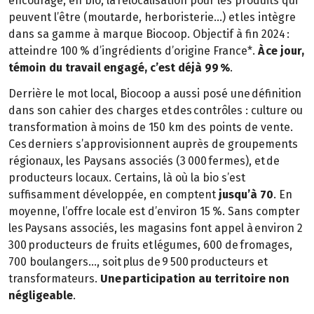
encourage, en bio, la relocalisation pour les produits qui
peuvent l’être (moutarde, herboristerie…) et les intègre
dans sa gamme à marque Biocoop. Objectif à fin 2024 :
atteindre 100 % d’ingrédients d’origine France*.
À ce jour,
témoin du travail engagé, c’est déjà 99 %
.
Derrière le mot local, Biocoop a aussi posé une définition
dans son cahier des charges et des contrôles : culture ou
transformation à moins de 150 km des points de vente.
Ces derniers s’approvisionnent auprès de groupements
régionaux, les Paysans associés (3 000 fermes), et de
producteurs locaux. Certains, là où la bio s’est
suffisamment développée, en comptent
jusqu’à 70
. En
moyenne, l’offre locale est d’environ 15 %. Sans compter
les Paysans associés, les magasins font appel à environ 2
300 producteurs de fruits et légumes, 600 de fromages,
700 boulangers…, soit plus de 9 500 producteurs et
transformateurs.
Une participation au territoire non
négligeable
.