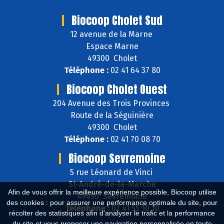
Biocoop Cholet Sud
12 avenue de la Marne
Espace Marne
49300 Cholet
Téléphone :
02 41 64 37 80
Biocoop Cholet Ouest
204 Avenue des Trois Provinces
Route de la Séguinière
49300 Cholet
Téléphone :
02 41 70 08 70
Biocoop Sevremoine
5 rue Léonard de Vinci
St-André-de-la-Marche
Afin de vous offrir la meilleure expérience possible, Biocoop utilise
49450 Sèvremoine
des cookies : pour assurer une performance optimale du site, pour
Téléphone :
02 41 55 10 10
récolter des statistiques afin d'analyser le trafic et la performance
du site et vous proposer une navigation personnalisée en toute