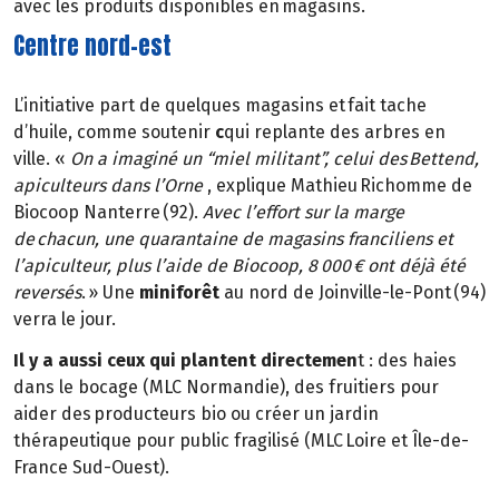
avec les produits disponibles en magasins.
Centre nord-est
L’initiative part de quelques magasins et fait tache
d’huile, comme soutenir
c
qui replante des arbres en
ville. «
On a imaginé un “miel militant”, celui des Bettend,
apiculteurs dans l’Orne
, explique Mathieu Richomme de
Biocoop Nanterre (92).
Avec l’effort sur la marge
de chacun, une quarantaine de magasins franciliens et
l’apiculteur, plus l’aide de Biocoop, 8 000 € ont déjà été
reversés
. » Une
miniforêt
au nord de Joinville-le-Pont (94)
verra le jour.
Il y a aussi ceux qui plantent directemen
t : des haies
dans le bocage (MLC Normandie), des fruitiers pour
aider des producteurs bio ou créer un jardin
thérapeutique pour public fragilisé (MLC Loire et Île-de-
France Sud-Ouest).