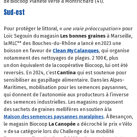
de Biocoop Planète verte à Montrichard (41).
Sud-est
Pour protéger le littoral, «
une vraie préoccupation
» pour
Loïc Segouin du magasin
Les bonnes graines
à Marseille,
la MLC** des Bouches-du-Rhône a lancé en 2023 une
boisson en faveur de
Clean My Calanques
, qui organise
notamment des nettoyages de plages. 2 100 €, plus
un don équivalent de la coopérative Biocoop, lui ont été
reversés. En 2024, c’est
Cantina
qui est soutenue pour
sensibiliser au gaspillage alimentaire. Dans les Alpes-
Maritimes, mobilisation pour les semences paysannes,
qui donnent de l’autonomie aux producteurs à l’inverse
des semences industrielles. Les magasins proposent
des sachets de graines mellifères en soutien à la
Maison des semences paysannes maralpines
. À Besançon,
le magasin Biocoop
La Canopée
a décroché le prix « Vélo
» de sa catégorie lors du Challenge de la mobilité