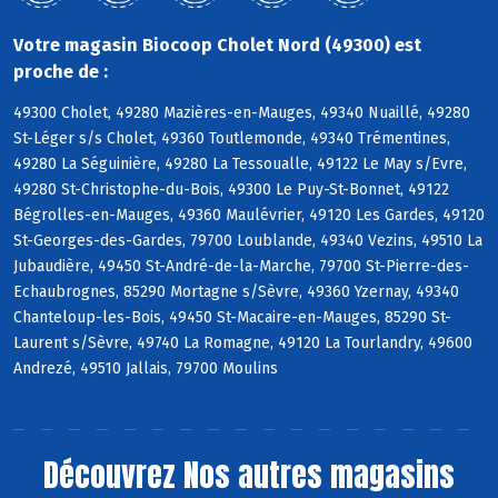
Votre magasin Biocoop Cholet Nord (49300) est
proche de :
49300 Cholet, 49280 Mazières-en-Mauges, 49340 Nuaillé, 49280
St-Léger s/s Cholet, 49360 Toutlemonde, 49340 Trémentines,
49280 La Séguinière, 49280 La Tessoualle, 49122 Le May s/Evre,
49280 St-Christophe-du-Bois, 49300 Le Puy-St-Bonnet, 49122
Bégrolles-en-Mauges, 49360 Maulévrier, 49120 Les Gardes, 49120
St-Georges-des-Gardes, 79700 Loublande, 49340 Vezins, 49510 La
Jubaudière, 49450 St-André-de-la-Marche, 79700 St-Pierre-des-
Echaubrognes, 85290 Mortagne s/Sèvre, 49360 Yzernay, 49340
Chanteloup-les-Bois, 49450 St-Macaire-en-Mauges, 85290 St-
Laurent s/Sèvre, 49740 La Romagne, 49120 La Tourlandry, 49600
Andrezé, 49510 Jallais, 79700 Moulins
Découvrez
Nos autres magasins