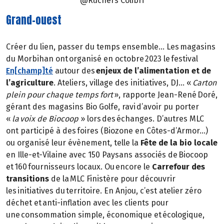
@Ruchers Colibri
Grand-ouest
Créer du lien, passer du temps ensemble… Les magasins
du Morbihan ont organisé en octobre 2023 le festival
En[champ]té
autour des
enjeux de l’alimentation et de
l’agriculture
. Ateliers, village des initiatives, DJ… «
Carton
plein pour chaque temps fort
», rapporte Jean-René Doré,
gérant des magasins Bio Golfe, ravi d’avoir pu porter
«
la voix de Biocoop
» lors des échanges. D’autres MLC
ont participé à des foires (Biozone en Côtes-d’Armor…)
ou organisé leur évènement, telle la
Fête de la bio locale
en Ille-et-Vilaine avec 150 Paysans associés de Biocoop
et 160 fournisseurs locaux. Ou encore le
Carrefour des
transitions
de la MLC Finistère pour découvrir
les initiatives du territoire. En Anjou, c’est atelier zéro
déchet et anti-inflation avec les clients pour
une consommation simple, économique et écologique,