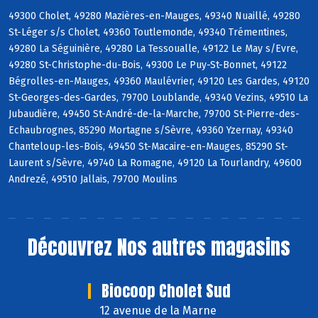
49300 Cholet, 49280 Mazières-en-Mauges, 49340 Nuaillé, 49280
St-Léger s/s Cholet, 49360 Toutlemonde, 49340 Trémentines,
49280 La Séguinière, 49280 La Tessoualle, 49122 Le May s/Evre,
49280 St-Christophe-du-Bois, 49300 Le Puy-St-Bonnet, 49122
Bégrolles-en-Mauges, 49360 Maulévrier, 49120 Les Gardes, 49120
St-Georges-des-Gardes, 79700 Loublande, 49340 Vezins, 49510 La
Jubaudière, 49450 St-André-de-la-Marche, 79700 St-Pierre-des-
Echaubrognes, 85290 Mortagne s/Sèvre, 49360 Yzernay, 49340
Chanteloup-les-Bois, 49450 St-Macaire-en-Mauges, 85290 St-
Laurent s/Sèvre, 49740 La Romagne, 49120 La Tourlandry, 49600
Andrezé, 49510 Jallais, 79700 Moulins
Découvrez
Nos autres magasins
Biocoop Cholet Sud
12 avenue de la Marne