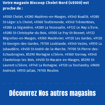
Votre magasin Biocoop Cholet Nord (49300) est
proche de :
49300 Cholet, 49280 Mazières-en-Mauges, 49340 Nuaillé, 49280
St-Léger s/s Cholet, 49360 Toutlemonde, 49340 Trémentines,
49280 La Séguinière, 49280 La Tessoualle, 49122 Le May s/Evre,
49280 St-Christophe-du-Bois, 49300 Le Puy-St-Bonnet, 49122
Bégrolles-en-Mauges, 49360 Maulévrier, 49120 Les Gardes, 49120
St-Georges-des-Gardes, 79700 Loublande, 49340 Vezins, 49510 La
Jubaudière, 49450 St-André-de-la-Marche, 79700 St-Pierre-des-
Echaubrognes, 85290 Mortagne s/Sèvre, 49360 Yzernay, 49340
Chanteloup-les-Bois, 49450 St-Macaire-en-Mauges, 85290 St-
Laurent s/Sèvre, 49740 La Romagne, 49120 La Tourlandry, 49600
Andrezé, 49510 Jallais, 79700 Moulins
Découvrez
Nos autres magasins