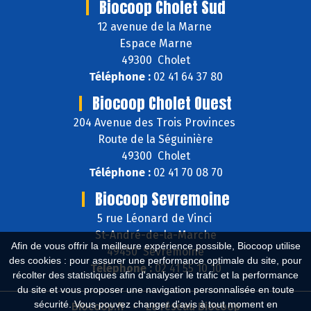
Biocoop Cholet Sud
12 avenue de la Marne
Espace Marne
49300 Cholet
Téléphone :
02 41 64 37 80
Biocoop Cholet Ouest
204 Avenue des Trois Provinces
Route de la Séguinière
49300 Cholet
Téléphone :
02 41 70 08 70
Biocoop Sevremoine
5 rue Léonard de Vinci
St-André-de-la-Marche
Afin de vous offrir la meilleure expérience possible, Biocoop utilise
49450 Sèvremoine
des cookies : pour assurer une performance optimale du site, pour
Téléphone :
02 41 55 10 10
récolter des statistiques afin d'analyser le trafic et la performance
du site et vous proposer une navigation personnalisée en toute
sécurité. Vous pouvez changer d'avis à tout moment en
Biocoop.fr
Le réseau Biocoop