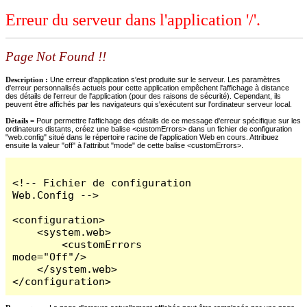
Erreur du serveur dans l'application '/'.
Page Not Found !!
Description :
Une erreur d'application s'est produite sur le serveur. Les paramètres
d'erreur personnalisés actuels pour cette application empêchent l'affichage à distance
des détails de l'erreur de l'application (pour des raisons de sécurité). Cependant, ils
peuvent être affichés par les navigateurs qui s'exécutent sur l'ordinateur serveur local.
Détails =
Pour permettre l'affichage des détails de ce message d'erreur spécifique sur les
ordinateurs distants, créez une balise <customErrors> dans un fichier de configuration
"web.config" situé dans le répertoire racine de l'application Web en cours. Attribuez
ensuite la valeur "off" à l'attribut "mode" de cette balise <customErrors>.
<!-- Fichier de configuration 
Web.Config -->

<configuration>

    <system.web>

        <customErrors 
mode="Off"/>

    </system.web>

</configuration>