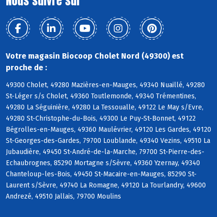
Nous suivre sur
Votre magasin Biocoop Cholet Nord (49300) est
proche de :
49300 Cholet, 49280 Mazières-en-Mauges, 49340 Nuaillé, 49280
St-Léger s/s Cholet, 49360 Toutlemonde, 49340 Trémentines,
49280 La Séguinière, 49280 La Tessoualle, 49122 Le May s/Evre,
49280 St-Christophe-du-Bois, 49300 Le Puy-St-Bonnet, 49122
Bégrolles-en-Mauges, 49360 Maulévrier, 49120 Les Gardes, 49120
St-Georges-des-Gardes, 79700 Loublande, 49340 Vezins, 49510 La
Jubaudière, 49450 St-André-de-la-Marche, 79700 St-Pierre-des-
Echaubrognes, 85290 Mortagne s/Sèvre, 49360 Yzernay, 49340
Chanteloup-les-Bois, 49450 St-Macaire-en-Mauges, 85290 St-
Laurent s/Sèvre, 49740 La Romagne, 49120 La Tourlandry, 49600
Andrezé, 49510 Jallais, 79700 Moulins