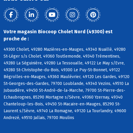
Votre magasin Biocoop Cholet Nord (49300) est
proche de :
49300 Cholet, 49280 Mazières-en-Mauges, 49340 Nuaillé, 49280
St-Léger s/s Cholet, 49360 Toutlemonde, 49340 Trémentines,
49280 La Séguinière, 49280 La Tessoualle, 49122 Le May s/Evre,
49280 St-Christophe-du-Bois, 49300 Le Puy-St-Bonnet, 49122
Bégrolles-en-Mauges, 49360 Maulévrier, 49120 Les Gardes, 49120
St-Georges-des-Gardes, 79700 Loublande, 49340 Vezins, 49510 La
Jubaudière, 49450 St-André-de-la-Marche, 79700 St-Pierre-des-
Echaubrognes, 85290 Mortagne s/Sèvre, 49360 Yzernay, 49340
Chanteloup-les-Bois, 49450 St-Macaire-en-Mauges, 85290 St-
Laurent s/Sèvre, 49740 La Romagne, 49120 La Tourlandry, 49600
Andrezé, 49510 Jallais, 79700 Moulins