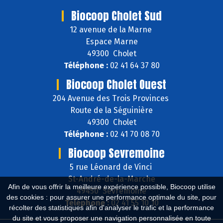
Biocoop Cholet Sud
12 avenue de la Marne
Espace Marne
49300 Cholet
Téléphone :
02 41 64 37 80
Biocoop Cholet Ouest
204 Avenue des Trois Provinces
Route de la Séguinière
49300 Cholet
Téléphone :
02 41 70 08 70
Biocoop Sevremoine
5 rue Léonard de Vinci
St-André-de-la-Marche
Afin de vous offrir la meilleure expérience possible, Biocoop utilise
49450 Sèvremoine
des cookies : pour assurer une performance optimale du site, pour
Téléphone :
02 41 55 10 10
récolter des statistiques afin d'analyser le trafic et la performance
du site et vous proposer une navigation personnalisée en toute