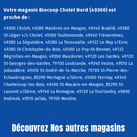
Votre magasin Biocoop Cholet Nord (49300) est
proche de :
49300 Cholet, 49280 Mazières-en-Mauges, 49340 Nuaillé, 49280
St-Léger s/s Cholet, 49360 Toutlemonde, 49340 Trémentines,
49280 La Séguinière, 49280 La Tessoualle, 49122 Le May s/Evre,
49280 St-Christophe-du-Bois, 49300 Le Puy-St-Bonnet, 49122
Bégrolles-en-Mauges, 49360 Maulévrier, 49120 Les Gardes, 49120
St-Georges-des-Gardes, 79700 Loublande, 49340 Vezins, 49510 La
Jubaudière, 49450 St-André-de-la-Marche, 79700 St-Pierre-des-
Echaubrognes, 85290 Mortagne s/Sèvre, 49360 Yzernay, 49340
Chanteloup-les-Bois, 49450 St-Macaire-en-Mauges, 85290 St-
Laurent s/Sèvre, 49740 La Romagne, 49120 La Tourlandry, 49600
Andrezé, 49510 Jallais, 79700 Moulins
Découvrez
Nos autres magasins