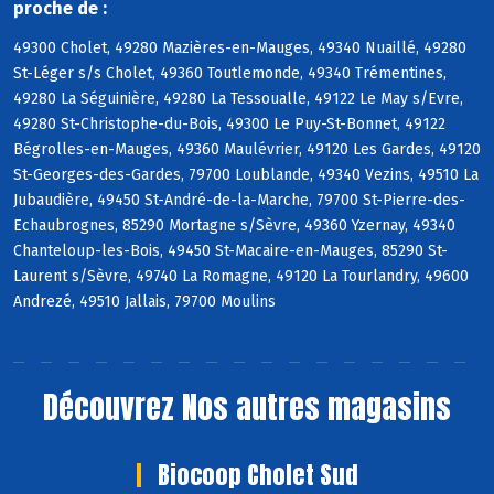
proche de :
49300 Cholet, 49280 Mazières-en-Mauges, 49340 Nuaillé, 49280
St-Léger s/s Cholet, 49360 Toutlemonde, 49340 Trémentines,
49280 La Séguinière, 49280 La Tessoualle, 49122 Le May s/Evre,
49280 St-Christophe-du-Bois, 49300 Le Puy-St-Bonnet, 49122
Bégrolles-en-Mauges, 49360 Maulévrier, 49120 Les Gardes, 49120
St-Georges-des-Gardes, 79700 Loublande, 49340 Vezins, 49510 La
Jubaudière, 49450 St-André-de-la-Marche, 79700 St-Pierre-des-
Echaubrognes, 85290 Mortagne s/Sèvre, 49360 Yzernay, 49340
Chanteloup-les-Bois, 49450 St-Macaire-en-Mauges, 85290 St-
Laurent s/Sèvre, 49740 La Romagne, 49120 La Tourlandry, 49600
Andrezé, 49510 Jallais, 79700 Moulins
Découvrez
Nos autres magasins
Biocoop Cholet Sud