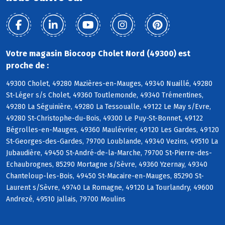
Votre magasin Biocoop Cholet Nord (49300) est
proche de :
49300 Cholet, 49280 Mazières-en-Mauges, 49340 Nuaillé, 49280
St-Léger s/s Cholet, 49360 Toutlemonde, 49340 Trémentines,
49280 La Séguinière, 49280 La Tessoualle, 49122 Le May s/Evre,
49280 St-Christophe-du-Bois, 49300 Le Puy-St-Bonnet, 49122
Bégrolles-en-Mauges, 49360 Maulévrier, 49120 Les Gardes, 49120
St-Georges-des-Gardes, 79700 Loublande, 49340 Vezins, 49510 La
Jubaudière, 49450 St-André-de-la-Marche, 79700 St-Pierre-des-
Echaubrognes, 85290 Mortagne s/Sèvre, 49360 Yzernay, 49340
Chanteloup-les-Bois, 49450 St-Macaire-en-Mauges, 85290 St-
Laurent s/Sèvre, 49740 La Romagne, 49120 La Tourlandry, 49600
Andrezé, 49510 Jallais, 79700 Moulins