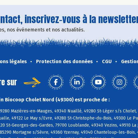
tact, inscrivez-vous à la newsletter
fres, nos événements et nos actualités.
ons légales
Protection des données
CGU
Gestio
re sur
n Biocoop Cholet Nord (49300) est proche de :
49280 Mazières-en-Mauges, 49340 Nuaillé, 49280 St-Léger s/s Cholet,
ualle, 49122 Le May s/Evre, 49280 St-Christophe-du-Bois, 49300 Le P
120 St-Georges-des-Gardes, 79700 Loublande, 49340 Vezins, 49510 La 
85290 Mortagne s/Sèvre, 49360 Yzernay, 49340 Chanteloup-les-Bois, 