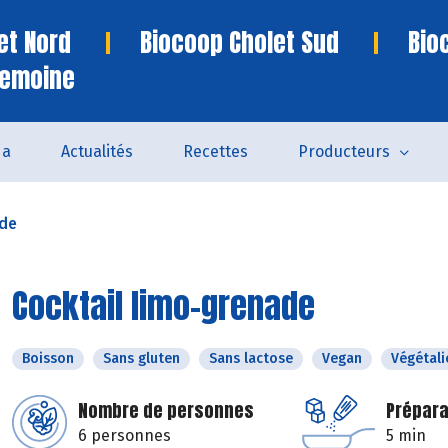
et Nord
Biocoop Cholet Sud
Bio
remoine
da
Actualités
Recettes
Producteurs
ade
Cocktail limo-grenade
Boisson
Sans gluten
Sans lactose
Vegan
Végétali
Nombre de personnes
Prépara
6 personnes
5 min