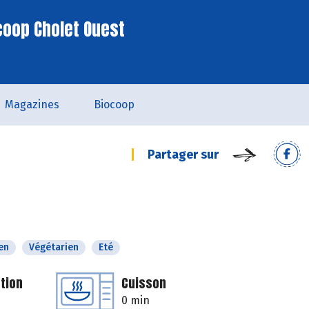
coop Cholet Ouest
Magazines
Biocoop
Partager sur
en
Végétarien
Eté
tion
Cuisson
0 min