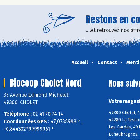
Restons en con
....et retrouvez nos of
Accueil
Contact
Menti
Biocoop Cholet Nord
Nous suiv
35 Avenue Edmond Michelet
Votre magasi
49300 CHOLET
49300 Cholet, 
Téléphone :
02 41 70 74 14
49280 La Tesso
Coordonnées GPS :
47,0738998 ° ,
Les Gardes, 49
-0,844332799999961 °
Echaubrognes, 