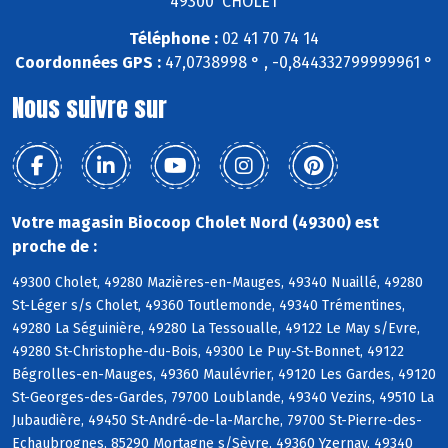
49300 CHOLET
Téléphone :
02 41 70 74 14
Coordonnées GPS :
47,0738998 ° , -0,844332799999961 °
Nous suivre sur
Votre magasin Biocoop Cholet Nord (49300) est
proche de :
49300 Cholet, 49280 Mazières-en-Mauges, 49340 Nuaillé, 49280
St-Léger s/s Cholet, 49360 Toutlemonde, 49340 Trémentines,
49280 La Séguinière, 49280 La Tessoualle, 49122 Le May s/Evre,
49280 St-Christophe-du-Bois, 49300 Le Puy-St-Bonnet, 49122
Bégrolles-en-Mauges, 49360 Maulévrier, 49120 Les Gardes, 49120
St-Georges-des-Gardes, 79700 Loublande, 49340 Vezins, 49510 La
Jubaudière, 49450 St-André-de-la-Marche, 79700 St-Pierre-des-
Echaubrognes, 85290 Mortagne s/Sèvre, 49360 Yzernay, 49340