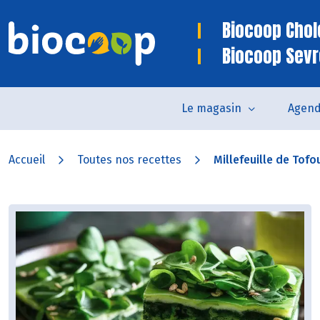
Biocoop Chol
Biocoop Sev
Le magasin
Agen
Accueil
Toutes nos recettes
Millefeuille de Tofo