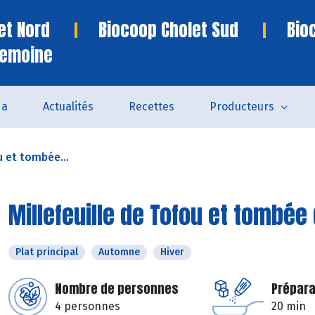
et Nord
Biocoop Cholet Sud
Bio
remoine
da
Actualités
Recettes
Producteurs
u et tombée...
Millefeuille de Tofou et tombée
Plat principal
Automne
Hiver
Nombre de personnes
Prépara
4 personnes
20 min