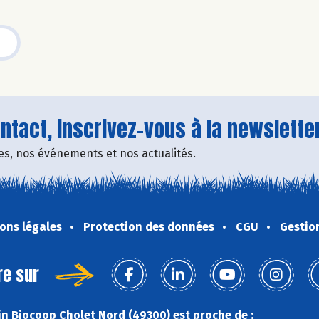
tact, inscrivez-vous à la newsletter
fres, nos événements et nos actualités.
ons légales
Protection des données
CGU
Gestio
re sur
n Biocoop Cholet Nord (49300) est proche de :