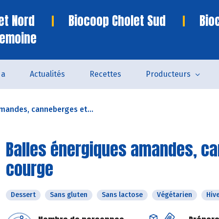
et Nord
Biocoop Cholet Sud
Bio
remoine
da
Actualités
Recettes
Producteurs
mandes, canneberges et...
Balles énergiques amandes, ca
courge
Dessert
Sans gluten
Sans lactose
Végétarien
Hiv