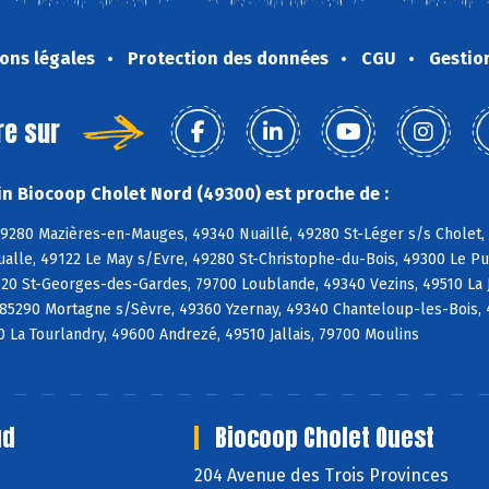
ons légales
Protection des données
CGU
Gestio
re sur
n Biocoop Cholet Nord (49300) est proche de :
49280 Mazières-en-Mauges, 49340 Nuaillé, 49280 St-Léger s/s Cholet,
ualle, 49122 Le May s/Evre, 49280 St-Christophe-du-Bois, 49300 Le P
120 St-Georges-des-Gardes, 79700 Loublande, 49340 Vezins, 49510 La 
85290 Mortagne s/Sèvre, 49360 Yzernay, 49340 Chanteloup-les-Bois, 
La Tourlandry, 49600 Andrezé, 49510 Jallais, 79700 Moulins
ud
Biocoop Cholet Ouest
204 Avenue des Trois Provinces