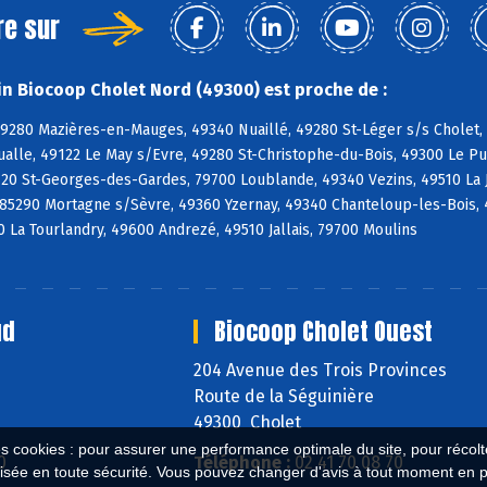
re sur
n Biocoop Cholet Nord (49300) est proche de :
49280 Mazières-en-Mauges, 49340 Nuaillé, 49280 St-Léger s/s Cholet,
ualle, 49122 Le May s/Evre, 49280 St-Christophe-du-Bois, 49300 Le P
120 St-Georges-des-Gardes, 79700 Loublande, 49340 Vezins, 49510 La 
85290 Mortagne s/Sèvre, 49360 Yzernay, 49340 Chanteloup-les-Bois, 
La Tourlandry, 49600 Andrezé, 49510 Jallais, 79700 Moulins
ud
Biocoop Cholet Ouest
204 Avenue des Trois Provinces
Route de la Séguinière
49300 Cholet
es cookies : pour assurer une performance optimale du site, pour récolter
0
Téléphone :
02 41 70 08 70
isée en toute sécurité. Vous pouvez changer d'avis à tout moment en 