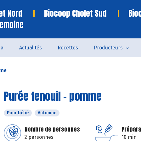
et Nord
Biocoop Cholet Sud
Bio
remoine
da
Actualités
Recettes
Producteurs
mme
Purée fenouil - pomme
Pour bébé
Automne
Nombre de personnes
Prépara
2 personnes
10 min