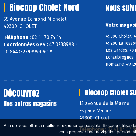
Biocoop Cholet Nord
Nous suiv
35 Avenue Edmond Michelet
Votre magasi
49300 CHOLET
49300 Cholet, 
Téléphone :
02 41 70 74 14
49280 La Tesso
Coordonnées GPS :
47,0738998 ° ,
Les Gardes, 49
-0,844332799999961 °
Echaubrognes, 
Romagne, 49120 
Découvrez
Biocoop Cholet S
Nos autres magasins
12 avenue de la Marne
Espace Marne
49300 Cholet
Afin de vous offrir la meilleure expérience possible, Biocoop utilise d
Téléphone :
02 41 64 37 8
vous proposer une navigation personnal