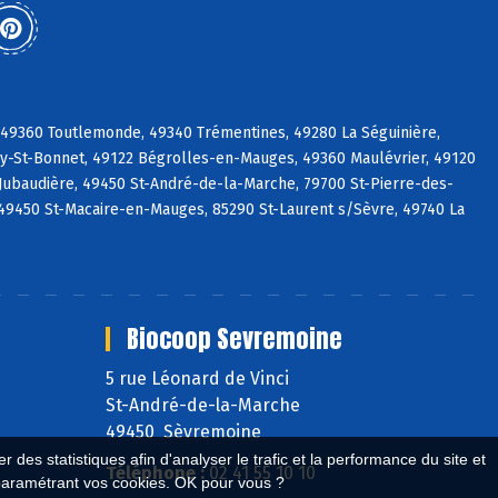
 49360 Toutlemonde, 49340 Trémentines, 49280 La Séguinière,
uy-St-Bonnet, 49122 Bégrolles-en-Mauges, 49360 Maulévrier, 49120
Jubaudière, 49450 St-André-de-la-Marche, 79700 St-Pierre-des-
49450 St-Macaire-en-Mauges, 85290 St-Laurent s/Sèvre, 49740 La
Biocoop Sevremoine
5 rue Léonard de Vinci
St-André-de-la-Marche
49450 Sèvremoine
 des statistiques afin d'analyser le trafic et la performance du site et
Téléphone :
02 41 55 10 10
paramétrant vos cookies. OK pour vous ?