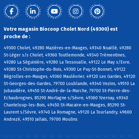
Votre magasin Biocoop Cholet Nord (49300) est
proche de :
49300 Cholet, 49280 Mazières-en-Mauges, 49340 Nuaillé, 49280
St-Léger s/s Cholet, 49360 Toutlemonde, 49340 Trémentines,
49280 La Séguinière, 49280 La Tessoualle, 49122 Le May s/Evre,
49280 St-Christophe-du-Bois, 49300 Le Puy-St-Bonnet, 49122
Bégrolles-en-Mauges, 49360 Maulévrier, 49120 Les Gardes, 49120
St-Georges-des-Gardes, 79700 Loublande, 49340 Vezins, 49510 La
Jubaudière, 49450 St-André-de-la-Marche, 79700 St-Pierre-des-
Echaubrognes, 85290 Mortagne s/Sèvre, 49360 Yzernay, 49340
Chanteloup-les-Bois, 49450 St-Macaire-en-Mauges, 85290 St-
Laurent s/Sèvre, 49740 La Romagne, 49120 La Tourlandry, 49600
Andrezé, 49510 Jallais, 79700 Moulins