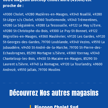
proche de :
49300 Cholet, 49280 Mazières-en-Mauges, 49340 Nuaillé, 49280
St-Léger s/s Cholet, 49360 Toutlemonde, 49340 Trémentines,
49280 La Séguinière, 49280 La Tessoualle, 49122 Le May s/Evre,
49280 St-Christophe-du-Bois, 49300 Le Puy-St-Bonnet, 49122
Bégrolles-en-Mauges, 49360 Maulévrier, 49120 Les Gardes, 49120
St-Georges-des-Gardes, 79700 Loublande, 49340 Vezins, 49510 La
Jubaudière, 49450 St-André-de-la-Marche, 79700 St-Pierre-des-
Echaubrognes, 85290 Mortagne s/Sèvre, 49360 Yzernay, 49340
Chanteloup-les-Bois, 49450 St-Macaire-en-Mauges, 85290 St-
Laurent s/Sèvre, 49740 La Romagne, 49120 La Tourlandry, 49600
Andrezé, 49510 Jallais, 79700 Moulins
Découvrez
Nos autres magasins
Biocoop Cholet Sud