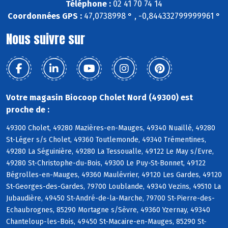
Téléphone :
02 41 70 74 14
Coordonnées GPS :
47,0738998 ° , -0,844332799999961 °
Nous suivre sur
Votre magasin Biocoop Cholet Nord (49300) est
proche de :
49300 Cholet, 49280 Mazières-en-Mauges, 49340 Nuaillé, 49280
St-Léger s/s Cholet, 49360 Toutlemonde, 49340 Trémentines,
49280 La Séguinière, 49280 La Tessoualle, 49122 Le May s/Evre,
49280 St-Christophe-du-Bois, 49300 Le Puy-St-Bonnet, 49122
Bégrolles-en-Mauges, 49360 Maulévrier, 49120 Les Gardes, 49120
St-Georges-des-Gardes, 79700 Loublande, 49340 Vezins, 49510 La
Jubaudière, 49450 St-André-de-la-Marche, 79700 St-Pierre-des-
Echaubrognes, 85290 Mortagne s/Sèvre, 49360 Yzernay, 49340
Chanteloup-les-Bois, 49450 St-Macaire-en-Mauges, 85290 St-