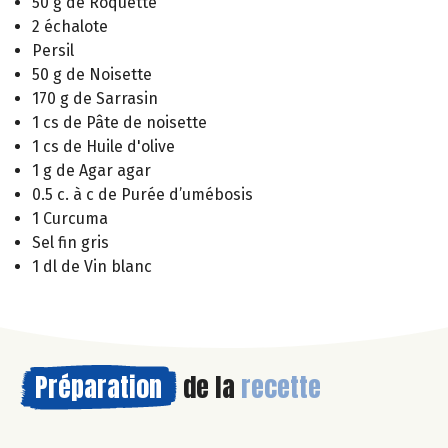
50 g de Roquette
2 échalote
Persil
50 g de Noisette
170 g de Sarrasin
1 cs de Pâte de noisette
1 cs de Huile d'olive
1 g de Agar agar
0.5 c. à c de Purée d’umébosis
1 Curcuma
Sel fin gris
1 dl de Vin blanc
Préparation
de la
recette