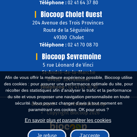
Téléphone :
02 41 64 37 80
Biocoop Cholet Ouest
204 Avenue des Trois Provinces
Route de la Séguinière
49300 Cholet
Téléphone :
02 41 70 08 70
Biocoop Sevremoine
5 rue Léonard de Vinci
St-André-de-la-Marche
Afin de vous offrir la meilleure expérience possible, Biocoop utilise
49450 Sèvremoine
des cookies : pour assurer une performance optimale du site, pour
Téléphone :
02 41 55 10 10
récolter des statistiques afin d'analyser le trafic et la performance
du site et vous proposer une navigation personnalisée en toute
sécurité. Vous pouvez changer d'avis à tout moment en
Biocoop.fr
Le réseau Biocoop
paramétrant vos cookies. OK pour vous ?
Copyright Biocoop 2026
En savoir plus et paramétrer les cookies
Je refuse
J'accepte