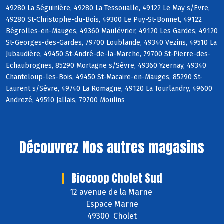
49280 La Séguinière, 49280 La Tessoualle, 49122 Le May s/Evre,
49280 St-Christophe-du-Bois, 49300 Le Puy-St-Bonnet, 49122
Bégrolles-en-Mauges, 49360 Maulévrier, 49120 Les Gardes, 49120
St-Georges-des-Gardes, 79700 Loublande, 49340 Vezins, 49510 La
Jubaudière, 49450 St-André-de-la-Marche, 79700 St-Pierre-des-
Echaubrognes, 85290 Mortagne s/Sèvre, 49360 Yzernay, 49340
Chanteloup-les-Bois, 49450 St-Macaire-en-Mauges, 85290 St-
Laurent s/Sèvre, 49740 La Romagne, 49120 La Tourlandry, 49600
Andrezé, 49510 Jallais, 79700 Moulins
Découvrez
Nos autres magasins
Biocoop Cholet Sud
12 avenue de la Marne
Espace Marne
49300 Cholet