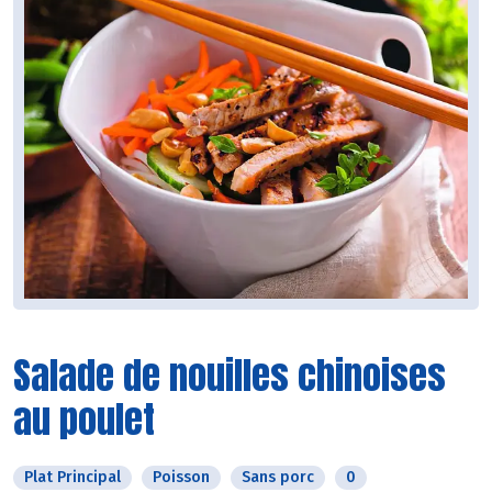
Salade de nouilles chinoises
au poulet
Plat Principal
Poisson
Sans porc
0