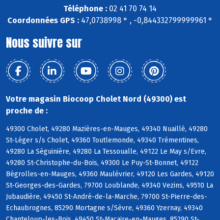
Téléphone :
02 41 70 74 14
Coordonnées GPS :
47,0738998 ° , -0,844332799999961 °
Nous suivre sur
Votre magasin Biocoop Cholet Nord (49300) est
proche de :
49300 Cholet, 49280 Mazières-en-Mauges, 49340 Nuaillé, 49280
St-Léger s/s Cholet, 49360 Toutlemonde, 49340 Trémentines,
49280 La Séguinière, 49280 La Tessoualle, 49122 Le May s/Evre,
49280 St-Christophe-du-Bois, 49300 Le Puy-St-Bonnet, 49122
Bégrolles-en-Mauges, 49360 Maulévrier, 49120 Les Gardes, 49120
St-Georges-des-Gardes, 79700 Loublande, 49340 Vezins, 49510 La
Jubaudière, 49450 St-André-de-la-Marche, 79700 St-Pierre-des-
Echaubrognes, 85290 Mortagne s/Sèvre, 49360 Yzernay, 49340
Chanteloup-les-Bois, 49450 St-Macaire-en-Mauges, 85290 St-