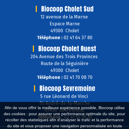
Biocoop Cholet Sud
12 avenue de la Marne
Espace Marne
49300 Cholet
Téléphone :
02 41 64 37 80
Biocoop Cholet Ouest
204 Avenue des Trois Provinces
Route de la Séguinière
49300 Cholet
Téléphone :
02 41 70 08 70
Biocoop Sevremoine
5 rue Léonard de Vinci
St-André-de-la-Marche
Afin de vous offrir la meilleure expérience possible, Biocoop utilise
49450 Sèvremoine
des cookies : pour assurer une performance optimale du site, pour
Téléphone :
02 41 55 10 10
récolter des statistiques afin d'analyser le trafic et la performance
du site et vous proposer une navigation personnalisée en toute