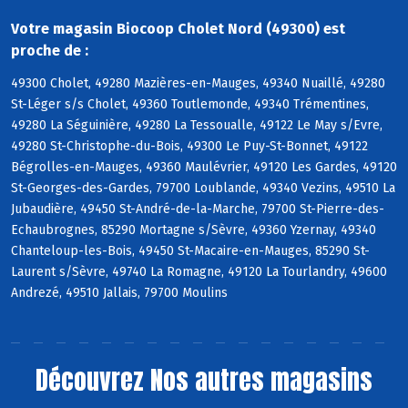
Votre magasin Biocoop Cholet Nord (49300) est
proche de :
49300 Cholet, 49280 Mazières-en-Mauges, 49340 Nuaillé, 49280
St-Léger s/s Cholet, 49360 Toutlemonde, 49340 Trémentines,
49280 La Séguinière, 49280 La Tessoualle, 49122 Le May s/Evre,
49280 St-Christophe-du-Bois, 49300 Le Puy-St-Bonnet, 49122
Bégrolles-en-Mauges, 49360 Maulévrier, 49120 Les Gardes, 49120
St-Georges-des-Gardes, 79700 Loublande, 49340 Vezins, 49510 La
Jubaudière, 49450 St-André-de-la-Marche, 79700 St-Pierre-des-
Echaubrognes, 85290 Mortagne s/Sèvre, 49360 Yzernay, 49340
Chanteloup-les-Bois, 49450 St-Macaire-en-Mauges, 85290 St-
Laurent s/Sèvre, 49740 La Romagne, 49120 La Tourlandry, 49600
Andrezé, 49510 Jallais, 79700 Moulins
Découvrez
Nos autres magasins