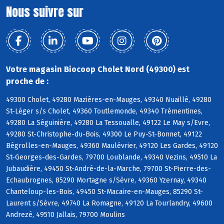
Nous suivre sur
Votre magasin Biocoop Cholet Nord (49300) est
proche de :
49300 Cholet, 49280 Mazières-en-Mauges, 49340 Nuaillé, 49280
St-Léger s/s Cholet, 49360 Toutlemonde, 49340 Trémentines,
49280 La Séguinière, 49280 La Tessoualle, 49122 Le May s/Evre,
49280 St-Christophe-du-Bois, 49300 Le Puy-St-Bonnet, 49122
Bégrolles-en-Mauges, 49360 Maulévrier, 49120 Les Gardes, 49120
St-Georges-des-Gardes, 79700 Loublande, 49340 Vezins, 49510 La
Jubaudière, 49450 St-André-de-la-Marche, 79700 St-Pierre-des-
Echaubrognes, 85290 Mortagne s/Sèvre, 49360 Yzernay, 49340
Chanteloup-les-Bois, 49450 St-Macaire-en-Mauges, 85290 St-
Laurent s/Sèvre, 49740 La Romagne, 49120 La Tourlandry, 49600
Andrezé, 49510 Jallais, 79700 Moulins