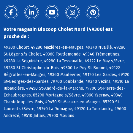
Votre magasin Biocoop Cholet Nord (49300) est
proche de :
49300 Cholet, 49280 Mazières-en-Mauges, 49340 Nuaillé, 49280
St-Léger s/s Cholet, 49360 Toutlemonde, 49340 Trémentines,
49280 La Séguinière, 49280 La Tessoualle, 49122 Le May s/Evre,
49280 St-Christophe-du-Bois, 49300 Le Puy-St-Bonnet, 49122
Bégrolles-en-Mauges, 49360 Maulévrier, 49120 Les Gardes, 49120
St-Georges-des-Gardes, 79700 Loublande, 49340 Vezins, 49510 La
Jubaudière, 49450 St-André-de-la-Marche, 79700 St-Pierre-des-
Echaubrognes, 85290 Mortagne s/Sèvre, 49360 Yzernay, 49340
Chanteloup-les-Bois, 49450 St-Macaire-en-Mauges, 85290 St-
Laurent s/Sèvre, 49740 La Romagne, 49120 La Tourlandry, 49600
Andrezé, 49510 Jallais, 79700 Moulins