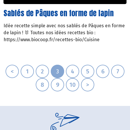
Sablés de Pâques en forme de lapin
Idée recette simple avec nos sablés de Pâques en forme
de lapin ! 🐰 Toutes nos idées recettes bio :
https://www.biocoop.fr/recettes-bio/Cuisine
<
1
2
3
4
5
6
7
8
9
10
>