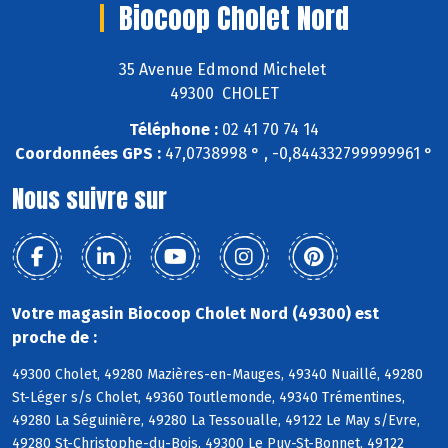
Biocoop Cholet Nord
35 Avenue Edmond Michelet
49300 CHOLET
Téléphone :
02 41 70 74 14
Coordonnées GPS :
47,0738998 ° , -0,844332799999961 °
Nous suivre sur
Votre magasin Biocoop Cholet Nord (49300) est
proche de :
49300 Cholet, 49280 Mazières-en-Mauges, 49340 Nuaillé, 49280
St-Léger s/s Cholet, 49360 Toutlemonde, 49340 Trémentines,
49280 La Séguinière, 49280 La Tessoualle, 49122 Le May s/Evre,
49280 St-Christophe-du-Bois, 49300 Le Puy-St-Bonnet, 49122