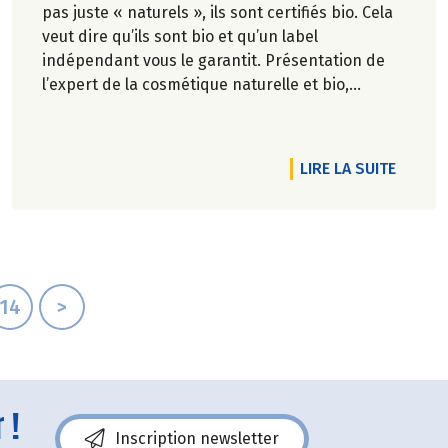
pas juste « naturels », ils sont certifiés bio. Cela
veut dire qu’ils sont bio et qu’un label
indépendant vous le garantit. Présentation de
l’expert de la cosmétique naturelle et bio,
Cosmébio.
RTICLE BEAUTÉ GARANTIE SANS MICROPLASTIQUES
DE L'A
LIRE LA SUITE
14
>
 !
Inscription newsletter