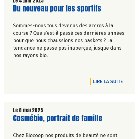
Le 4 juin 2025
Lire la suite de l'article
Du nouveau pour les sportifs
Sommes-nous tous devenus des accros à la
course ? Que s’est-il passé ces dernières années
pour que nous chaussions nos baskets ? La
tendance ne passe pas inaperçue, jusque dans
nos rayons bio.
RTICLE SANS ALCOOL, AVEC PLAISIR
DE L'A
LIRE LA SUITE
Le 8 mai 2025
Lire la suite de l'article
Cosmébio, portrait de famille
Chez Biocoop nos produits de beauté ne sont