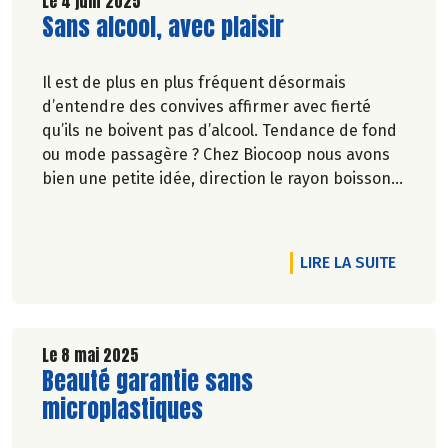
Le 4 juin 2025
Lire la suite de l'article
Sans alcool, avec plaisir
Il est de plus en plus fréquent désormais
d’entendre des convives affirmer avec fierté
qu’ils ne boivent pas d’alcool. Tendance de fond
ou mode passagère ? Chez Biocoop nous avons
bien une petite idée, direction le rayon boissons
!
RTICLE GOURMANDS, INNOVANTS, ÉQUITABLES... ET VICE-VERSA
DE L'A
LIRE LA SUITE
Le 8 mai 2025
Lire la suite de l'article
Beauté garantie sans
microplastiques