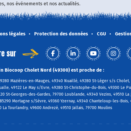
fres, nos événements et nos actualités.
ons légales
Protection des données
CGU
Gestio
re sur
n Biocoop Cholet Nord (49300) est proche de :
49280 Mazières-en-Mauges, 49340 Nuaillé, 49280 St-Léger s/s Cholet,
ualle, 49122 Le May s/Evre, 49280 St-Christophe-du-Bois, 49300 Le P
120 St-Georges-des-Gardes, 79700 Loublande, 49340 Vezins, 49510 La 
85290 Mortagne s/Sèvre, 49360 Yzernay, 49340 Chanteloup-les-Bois, 
La Tourlandry, 49600 Andrezé, 49510 Jallais, 79700 Moulins