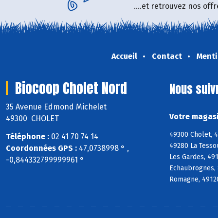
....et retrouvez nos of
Accueil
Contact
Menti
Biocoop Cholet Nord
Nous suiv
35 Avenue Edmond Michelet
Votre magasi
49300 CHOLET
49300 Cholet, 
Téléphone :
02 41 70 74 14
49280 La Tesso
Coordonnées GPS :
47,0738998 ° ,
Les Gardes, 49
-0,844332799999961 °
Echaubrognes, 
Romagne, 49120 