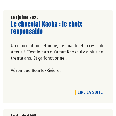
Le 1 juillet 2025
Lire la suite de l'article
Le chocolat Kaoka : le choix
responsable
Un chocolat bio, éthique, de qualité et accessible
à tous ? C'est le pari qu'a fait Kaoka il y a plus de
trente ans. Et ça fonctionne !
Véronique Bourfe-Rivière.
RTICLE DU NOUVEAU DANS LA COSMÉTO BIO
DE L'A
LIRE LA SUITE