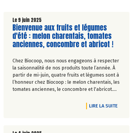
Le 9 juin 2025
Lire la suite de l'article
Bienvenue aux fruits et légumes
d'été : melon charentais, tomates
anciennes, concombre et abricot !
Chez Biocoop, nous nous engageons à respecter
la saisonnalité de nos produits toute l’année. À
partir de mi-juin, quatre fruits et légumes sont à
l’honneur chez Biocoop : le melon charentais, les
tomates anciennes, le concombre et l'abricot.
Retrouvez tous nos engagements sur notre site.
RTICLE LE CHOCOLAT KAOKA : LE CHOIX RESPONSABLE
DE L'A
LIRE LA SUITE