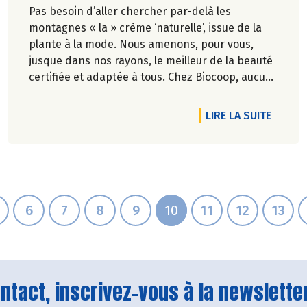
Pas besoin d’aller chercher par-delà les
montagnes « la » crème ‘naturelle’, issue de la
plante à la mode. Nous amenons, pour vous,
jusque dans nos rayons, le meilleur de la beauté
certifiée et adaptée à tous. Chez Biocoop, aucun
de nos produits ne contient des microplastiques
dans sa formulation. Pas besoin d'indésirables
RTICLE C'EST DE SAISON : LE YAOURT
DE L'A
LIRE LA SUITE
pour se rendre désirable.
6
7
8
9
10
11
12
13
tact, inscrivez-vous à la newsletter