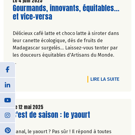
Le 4 juin 2025
Lire la suite de l'article
Gourmands, innovants, équitables...
et vice-versa
Délicieux café latte et choco latte à siroter dans
leur canette écologique, dés de fruits de
Madagascar surgelés... Laissez-vous tenter par
les douceurs équitables d'Artisans du Monde.
Véronique Bourfe-Rivière.
DE L'A
LIRE LA SUITE
Le 12 mai 2025
Lire la suite de l'article
C'est de saison : le yaourt
Banal, le yaourt ? Pas sûr ! Il répond à toutes