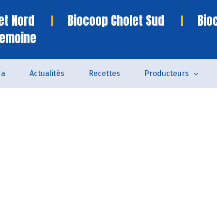
et Nord
Biocoop Cholet Sud
Bio
remoine
da
Actualités
Recettes
Producteurs