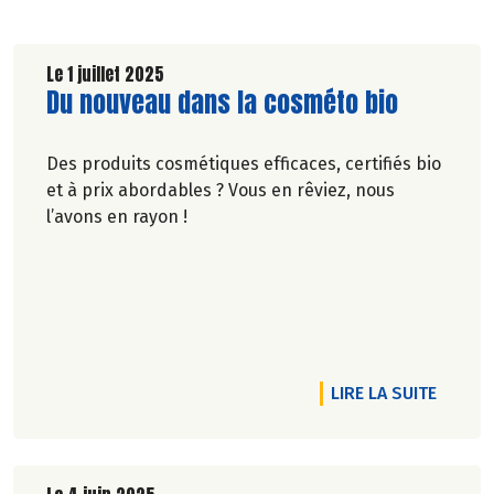
Le 1 juillet 2025
Lire la suite de l'article
Du nouveau dans la cosméto bio
Des produits cosmétiques efficaces, certifiés bio
et à prix abordables ? Vous en rêviez, nous
l’avons en rayon !
DE L'A
LIRE LA SUITE