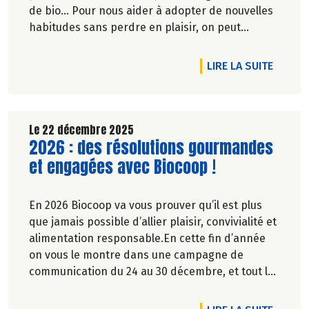
de bio... Pour nous aider à adopter de nouvelles
habitudes sans perdre en plaisir, on peut
s'inspirer de restaurateurs qui ont déjà franchi
le psa et des innovations dans nos magasins. Et
DE L'A
LIRE LA SUITE
si l'on s'y mettait pour les fêtes de fin d'année ?
Marie-Pierre Chavel.
Le 22 décembre 2025
Lire la suite de l'article
2026 : des résolutions gourmandes
et engagées avec Biocoop !
En 2026 Biocoop va vous prouver qu’il est plus
que jamais possible d’allier plaisir, convivialité et
alimentation responsable.En cette fin d’année
on vous le montre dans une campagne de
communication du 24 au 30 décembre, et tout le
reste de l’année nous vous le prouvons en rayon
!