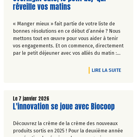
réveille vos matins
« Manger mieux » fait partie de votre liste de
bonnes résolutions en ce début d’année ? Nous
mettons tout en œuvre pour vous aider à tenir
vos engagements. Et on commence, directement
par le petit déjeuner avec vos alliés du matin :
les overnights oats. Et c’est uniquement chez
Biocoop !
DE L'A
LIRE LA SUITE
Le 7 janvier 2026
Lire la suite de l'article
L'innovation se joue avec Biocoop
Découvrez la crème de la crème des nouveaux
produits sortis en 2025 ! Pour la deuxième année