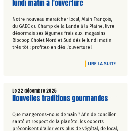
lundi matin à l'ouverture
Notre nouveau maraîcher local, Alain François,
du GAEC du Champ de la Lande à la Plaine, livre
désormais ses légumes frais aux magasins
Biocoop Cholet Nord et Sud dès le lundi matin
très tôt : profitez-en dès l'ouverture !
DE L'A
LIRE LA SUITE
Le 22 décembre 2025
Lire la suite de l'article
Nouvelles traditions gourmandes
Que mangerons-nous demain ? Afin de concilier
santé et respect de la planète, les experts
préconisent d'aller vers plus de végétal, de local,