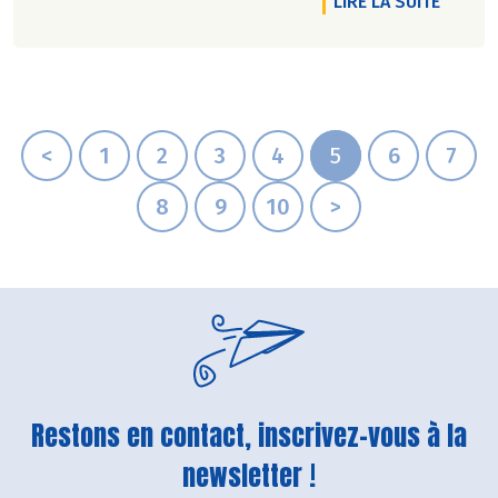
DE L'A
LIRE LA SUITE
<
1
2
3
4
5
6
7
8
9
10
>
Restons en contact, inscrivez-vous à la
newsletter !