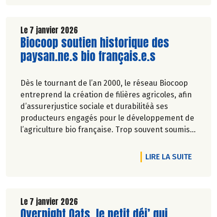
Le 7 janvier 2026
Lire la suite de l'article
Biocoop soutien historique des
paysan.ne.s bio français.e.s
Dès le tournant de l’an 2000, le réseau Biocoop
entreprend la création de filières agricoles, afin
d’assurerjustice sociale et durabilitéà ses
producteurs engagés pour le développement de
l’agriculture bio française. Trop souvent soumise
aux fluctuations de marché, et plus récemment
aux crises climatiques,la profession de paysan
DE L'A
LIRE LA SUITE
est pourtant essentielle pour la souveraineté
alimentaire de la France.
Le 7 janvier 2026
Lire la suite de l'article
Overnight Oats, le petit déj’ qui