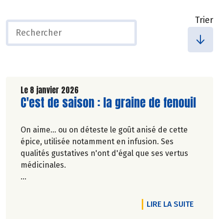
Trier
Le 8 janvier 2026
Lire la suite de l'article
C'est de saison : la graine de fenouil
On aime... ou on déteste le goût anisé de cette
épice, utilisée notamment en infusion. Ses
qualités gustatives n'ont d'égal que ses vertus
médicinales.
Véronique Bourfe-Rivière.
DE L'AR
LIRE LA SUITE