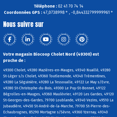
Téléphone :
02 41 70 74 14
Coordonnées GPS :
47,0738998 ° , -0,844332799999961 °
Nous suivre sur
Votre magasin Biocoop Cholet Nord (49300) est
proche de :
49300 Cholet, 49280 Mazières-en-Mauges, 49340 Nuaillé, 49280
St-Léger s/s Cholet, 49360 Toutlemonde, 49340 Trémentines,
49280 La Séguinière, 49280 La Tessoualle, 49122 Le May s/Evre,
49280 St-Christophe-du-Bois, 49300 Le Puy-St-Bonnet, 49122
Bégrolles-en-Mauges, 49360 Maulévrier, 49120 Les Gardes, 49120
St-Georges-des-Gardes, 79700 Loublande, 49340 Vezins, 49510 La
Jubaudière, 49450 St-André-de-la-Marche, 79700 St-Pierre-des-
Echaubrognes, 85290 Mortagne s/Sèvre, 49360 Yzernay, 49340