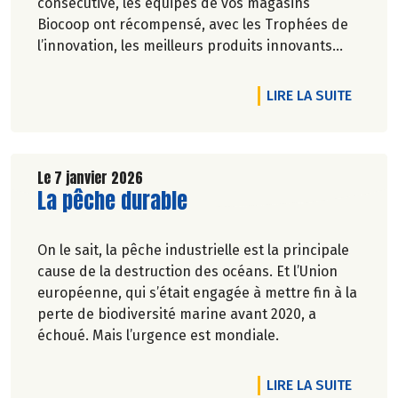
consécutive, les équipes de vos magasins
Biocoop ont récompensé, avec les Trophées de
l’innovation, les meilleurs produits innovants
parmi ceux sortis en 2025. 42 références étaient
nominées sur près de 1200 lancements de
DE L'A
LIRE LA SUITE
produits recensés cette année dans le réseau
Biocoop.
Le 7 janvier 2026
Lire la suite de l'article
La pêche durable
On le sait, la pêche industrielle est la principale
cause de la destruction des océans. Et l’Union
européenne, qui s’était engagée à mettre fin à la
perte de biodiversité marine avant 2020, a
échoué. Mais l’urgence est mondiale.
DE L'A
LIRE LA SUITE