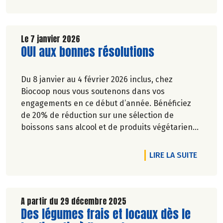
Le 7 janvier 2026
Lire la suite de l'article
OUI aux bonnes résolutions
Du 8 janvier au 4 février 2026 inclus, chez
Biocoop nous vous soutenons dans vos
engagements en ce début d’année. Bénéficiez
de 20% de réduction sur une sélection de
boissons sans alcool et de produits végétariens
référencés dans votre magasin pour vous
accompagner vers le mieux manger, pour votre
DE L'A
LIRE LA SUITE
santé et celle de la planète.
A partir du 29 décembre 2025
Lire la suite de l'article
Des légumes frais et locaux dès le