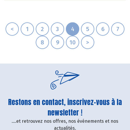
<
1
2
3
4
5
6
7
8
9
10
>
Restons en contact, inscrivez-vous à la
newsletter !
....et retrouvez nos offres, nos événements et nos
actualités.