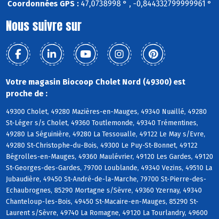
Coordonnées GPS :
47,0738998 ° , -0,844332799999961 °
Nous suivre sur
Votre magasin Biocoop Cholet Nord (49300) est
proche de :
49300 Cholet, 49280 Mazières-en-Mauges, 49340 Nuaillé, 49280
St-Léger s/s Cholet, 49360 Toutlemonde, 49340 Trémentines,
49280 La Séguinière, 49280 La Tessoualle, 49122 Le May s/Evre,
49280 St-Christophe-du-Bois, 49300 Le Puy-St-Bonnet, 49122
Bégrolles-en-Mauges, 49360 Maulévrier, 49120 Les Gardes, 49120
St-Georges-des-Gardes, 79700 Loublande, 49340 Vezins, 49510 La
Jubaudière, 49450 St-André-de-la-Marche, 79700 St-Pierre-des-
Echaubrognes, 85290 Mortagne s/Sèvre, 49360 Yzernay, 49340
Chanteloup-les-Bois, 49450 St-Macaire-en-Mauges, 85290 St-
Laurent s/Sèvre, 49740 La Romagne, 49120 La Tourlandry, 49600