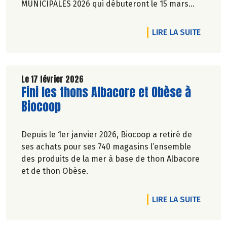
MUNICIPALES 2026 qui débuteront le 15 mars
prochain au travers de 7 propositions pour une
transition écologique et alimentaire durable.
DE L'A
LIRE LA SUITE
Le 17 février 2026
Lire la suite de l'article
Fini les thons Albacore et Obèse à
Biocoop
Depuis le 1er janvier 2026, Biocoop a retiré de
ses achats pour ses 740 magasins l’ensemble
des produits de la mer à base de thon Albacore
et de thon Obèse.
DE L'A
LIRE LA SUITE