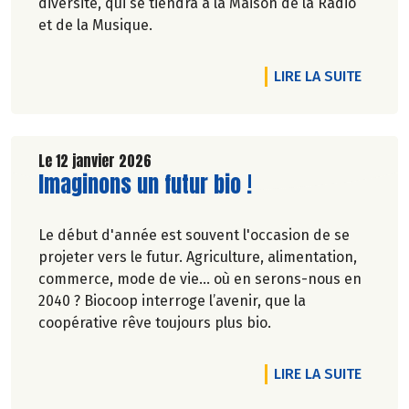
diversité, qui se tiendra à la Maison de la Radio
et de la Musique.
DE L'A
LIRE LA SUITE
Le 12 janvier 2026
Lire la suite de l'article
Imaginons un futur bio !
Le début d'année est souvent l'occasion de se
projeter vers le futur. Agriculture, alimentation,
commerce, mode de vie… où en serons-nous en
2040 ? Biocoop interroge l’avenir, que la
coopérative rêve toujours plus bio.
DE L'A
LIRE LA SUITE