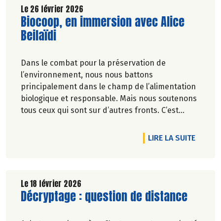
Le 26 février 2026
Lire la suite de l'article
Biocoop, en immersion avec Alice
Beilaïdi
Dans le combat pour la préservation de
l’environnement, nous nous battons
principalement dans le champ de l’alimentation
biologique et responsable. Mais nous soutenons
tous ceux qui sont sur d’autres fronts. C’est
pourquoi Biocoop a décidé d’apporter une
nouvelle fois son soutien à la série
DE L'A
LIRE LA SUITE
documentaireImmersion : une aventure
humaine, sportive et engagée.
Le 18 février 2026
Lire la suite de l'article
Décryptage : question de distance