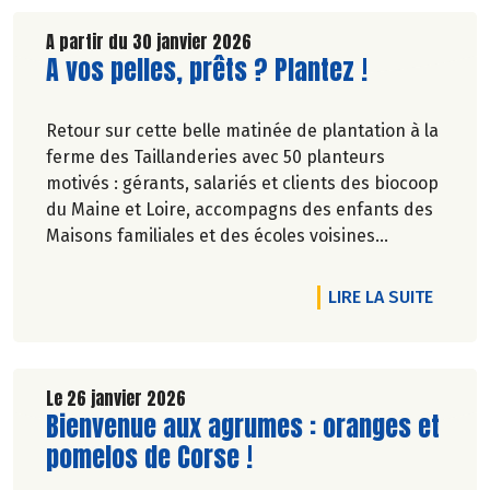
A partir du 30 janvier 2026
Lire la suite de l'article
A vos pelles, prêts ? Plantez !
Retour sur cette belle matinée de plantation à la
ferme des Taillanderies avec 50 planteurs
motivés : gérants, salariés et clients des biocoop
du Maine et Loire, accompagns des enfants des
Maisons familiales et des écoles voisines...
DE L'A
LIRE LA SUITE
Le 26 janvier 2026
Lire la suite de l'article
Bienvenue aux agrumes : oranges et
pomelos de Corse !