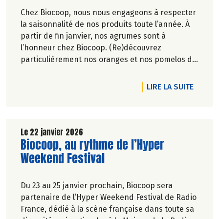
Chez Biocoop, nous nous engageons à respecter
la saisonnalité de nos produits toute l’année. À
partir de fin janvier, nos agrumes sont à
l’honneur chez Biocoop. (Re)découvrez
particulièrement nos oranges et nos pomelos de
Corse. Retrouvez tous nos engagements sur
notre site.
DE L'A
LIRE LA SUITE
Le 22 janvier 2026
Lire la suite de l'article
Biocoop, au rythme de l’Hyper
Weekend Festival
Du 23 au 25 janvier prochain, Biocoop sera
partenaire de l’Hyper Weekend Festival de Radio
France, dédié à la scène française dans toute sa