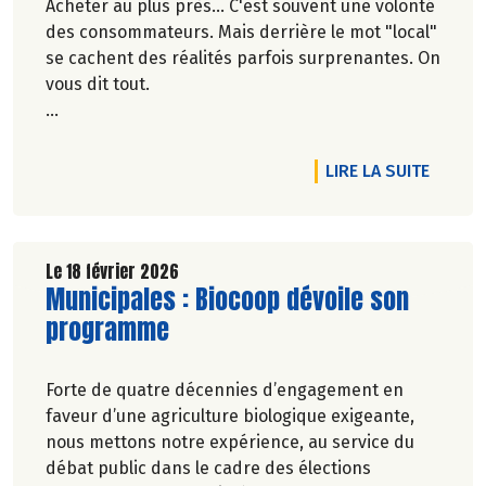
Acheter au plus près... C'est souvent une volonté
des consommateurs. Mais derrière le mot "local"
se cachent des réalités parfois surprenantes. On
vous dit tout.
Véronique Bourfe-Rivière.
DE L'A
LIRE LA SUITE
Le 18 février 2026
Lire la suite de l'article
Municipales : Biocoop dévoile son
programme
Forte de quatre décennies d’engagement en
faveur d’une agriculture biologique exigeante,
nous mettons notre expérience, au service du
débat public dans le cadre des élections